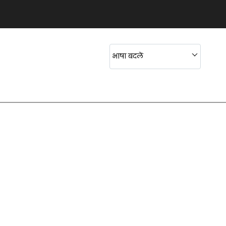
s Statues
s Statues
s Statues
भाषा बदलें
s Statues
s Statues
s Statues
s
s Statues
s Statues
s Statues
 Handicrafts
s Statues