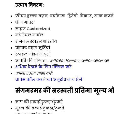
उत्पाद विवरण:
फ़ीचर
हल्का वज़न, पर्यावरण-हितैषी, टिकाऊ, साफ करने म
थीम
मंदिर
साइज
Customized
मटेरियल
मार्बल
रीजनल स्टाइल
भारतीय
प्रॉडक्ट टाइप
मूर्तियां
स्टाइल
मॉडर्न आर्ट्स
आपूर्ति की योग्यता :
à¤ªà¥à¤°à¤¤à¤¿ à¤®à¤¹à¥à¤¨à¥
अधिक देखने के लिए क्लिक करें
अपना उत्पाद साझा करें:
वापस कॉल करने का अनुरोध
जांच भेजें
संगमरमर की सरस्वती प्रतिमा मूल्य और
माप की इकाई
टुकड़ा/टुकड़े
मूल्य की इकाई
टुकड़ा/टुकड़े