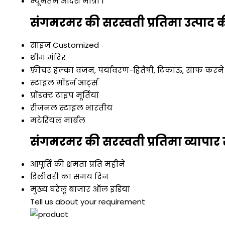
न्यूनतम आदेश मात्रा
1
संगमरमर की सरस्वती प्रतिमा उत्पाद क
साइज
Customized
थीम
मंदिर
फ़ीचर
हल्का वज़न, पर्यावरण-हितैषी, टिकाऊ, साफ करने म
स्टाइल
मॉडर्न आर्ट्स
प्रॉडक्ट टाइप
मूर्तियां
रीजनल स्टाइल
भारतीय
मटेरियल
मार्बल
संगमरमर की सरस्वती प्रतिमा व्यापार
आपूर्ति की क्षमता
प्रति महीने
डिलीवरी का समय
दिन
मुख्य घरेलू बाज़ार
ऑल इंडिया
Tell us about your requirement