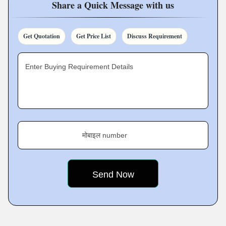
includes Marble Sarswati Maa Statue, White Marble
Share a Quick Message with us
Ganesh Statue, White Marble Lord Krishna Statue,
Marble Durga Statue,
Marble
Laxmi Vishnu Statue,
Get Quotation
Get Price List
Discuss Requirement
Marble Shivling and various others.
Enter Buying Requirement Details
मोबाइल number