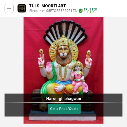
TULSI MOORTI ART
TRUSTED
जीएसटी नंबर. 08FTQPS8220G1Z3
SELLER
Narsingh bhagwan
Get a Price/Quote